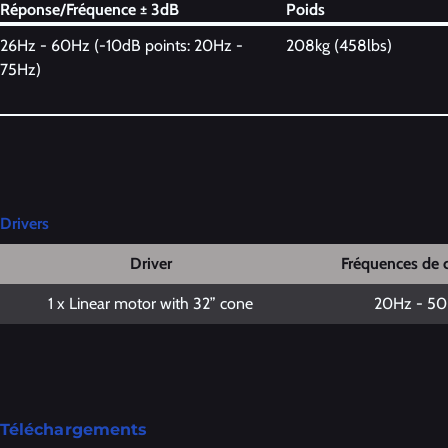
Réponse/Fréquence ± 3dB
Poids
26Hz - 60Hz (-10dB points: 20Hz -
208kg (458lbs)
75Hz)
Drivers
Driver
Fréquences de 
1 x Linear motor with 32” cone
20Hz - 5
Téléchargements