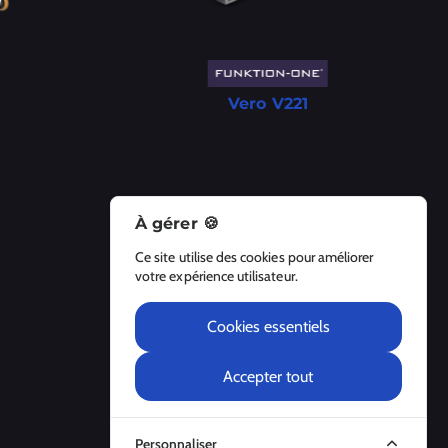
Vero V221
À gérer 🍪
A Propos
Ce site utilise des cookies pour améliorer
À propos
votre expérience utilisateur.
Contactez-nous
Mentions Légales
Cookies essentiels
Accepter tout
Personnaliser