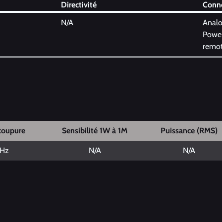
Directivité
Conn
N/A
Analo
Power
remot
coupure
Sensibilité 1W à 1M
Puissance (RMS)
0Hz
N/A
N/A