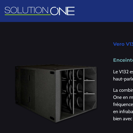
Vero V1
Enceint
Le V132 e
haut-parl
La combin
One en ma
fréquence
en infrab
bien avec 