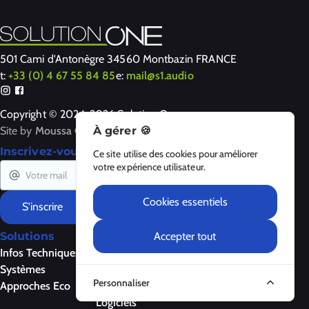
501 Cami d'Antonègre 34560 Montbazin FRANCE
t:
+33 (0) 4 67 55 84 85
e:
mail@s1.audio
Copyright © 2024-2026 Solution One
Site by
Moussa Clarke
À gérer 🍪
Inscrivez-vous à notre newsletter
Ce site utilise des cookies pour améliorer
votre expérience utilisateur.
Cookies essentiels
S'inscrire
Accepter tout
Solutions
Produits
A Propos
Infos Techniques
Enceintes
À propos
Systèmes
Amplificateurs
Contactez-nous
Personnaliser
Approches Eco
Contrôleurs
Mentions Légales
Logiciels