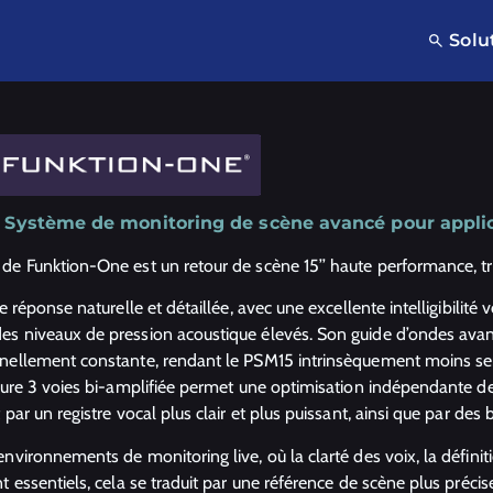
Solu
 Système de monitoring de scène avancé pour applic
de Funktion-One est un retour de scène 15’’ haute performance, tro
ne réponse naturelle et détaillée, avec une excellente intelligibilité 
s niveaux de pression acoustique élevés. Son guide d’ondes avancé
nellement constante, rendant le PSM15 intrinsèquement moins sen
cture 3 voies bi-amplifiée permet une optimisation indépendante de
 par un registre vocal plus clair et plus puissant, ainsi que par des
nvironnements de monitoring live, où la clarté des voix, la définit
t essentiels, cela se traduit par une référence de scène plus précis