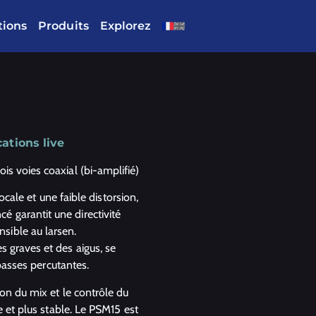
tions
Produits
Explorez
ations live
is voies coaxial (bi-amplifié)
vocale et une faible distorsion,
 garantit une directivité
sible au larsen.
s graves et des aigus, se
 basses percutantes.
ion du mix et le contrôle du
e et plus stable. Le PSM15 est