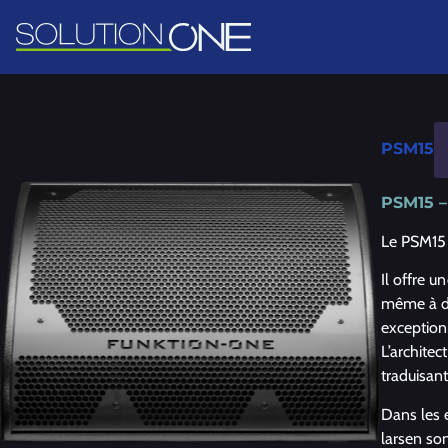
PSM15
PSM15 –
Le PSM15 
Il offre u
même à de
exception
L’archite
traduisant
Dans les e
larsen son