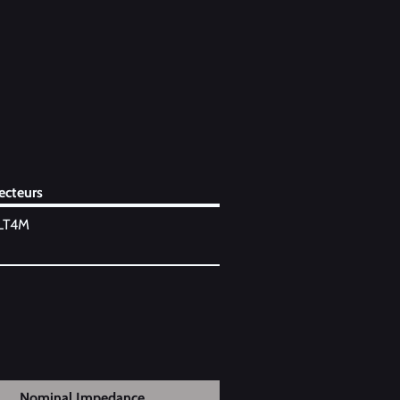
ecteurs
NLT4M
Nominal Impedance