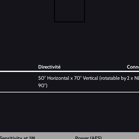
Directivité
Conn
50° Horizontal x 70° Vertical (rotatable by
2 x 
90°)
Sensitivity at 1M
Power (AES)