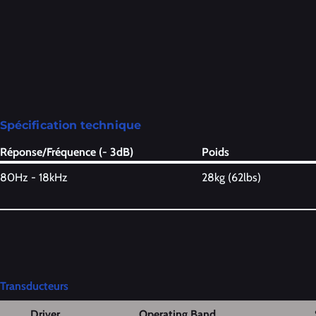
Spécification technique
Réponse/Fréquence (- 3dB)
Poids
80Hz - 18kHz
28kg (62lbs)
Transducteurs
Driver
Operating Band