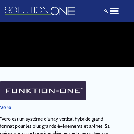
Solutions
Produits
Explorez
Vero
"Vero est un système d'array vertical hybride grand
format pour les plus grands événements et arènes. Sa
puissance acoustique inégalée permet une portée au-