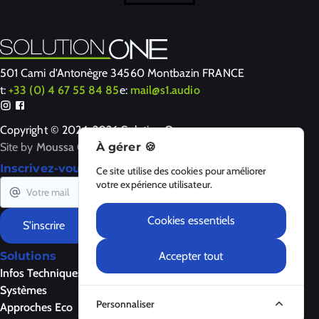
501 Cami d'Antonègre 34560 Montbazin FRANCE
t:
+33 (0) 4 67 55 84 85
e:
mail@s1.audio
Copyright © 2024-2026 Solution One
Site by
Moussa Clarke
À gérer 🍪
Inscrivez-vous à notre newsletter
Ce site utilise des cookies pour améliorer
votre expérience utilisateur.
Cookies essentiels
S'inscrire
Accepter tout
Solutions
Produits
A Propos
Infos Techniques
Enceintes
À propos
Systèmes
Amplificateurs
Contactez-nous
Personnaliser
Approches Eco
Contrôleurs
Mentions Légales