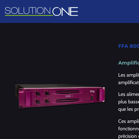
FFA 80
Amplifi
Les ampli
amplifica
Les alime
plus bass
que les pr
Ces ampli
fonctionne
précision 