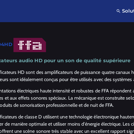
Solu
04HD
cateurs audio HD pour un son de qualité supérieure
ficateurs HD sont des amplificateurs de puissance quatre canaux 
teurs sont idéalement conçus pour être utilisés avec des systèmes a
ntations électriques haute intensité et robustes de FFA répondent
es et aux effets sonores spéciaux. La mécanique est construite se
oduits de sonorisation professionnelle et de nuit de FFA.
ficateurs de classe D utilisent une technologie électronique haute
r de manière optimale et utiliser moins d'énergie électrique. Les c
offrent une scène sonore très stable avec un excellent rapport sign