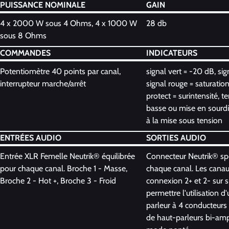
PUISSANCE NOMINALE
GAIN
4 x 2000 W sous 4 Ohms, 4 x 1000 W
28 db
sous 8 Ohms
COMMANDES
INDICATEURS
Potentiomètre 40 points par canal,
signal vert = -20 dB, sig
interrupteur marche/arrêt
signal rouge = saturation
protect = surintensité, t
basse ou mise en sourd
à la mise sous tension
ENTRÉES AUDIO
SORTIES AUDIO
Entrée XLR Femelle Neutrik® équilibrée
Connecteur Neutrik® s
pour chaque canal. Broche 1 - Masse,
chaque canal. Les canaux 
Broche 2 - Hot +, Broche 3 - Froid
connexion 2+ et 2- sur
permettre l'utilisation d
parleur à 4 conducteurs
de haut-parleurs bi-ampl