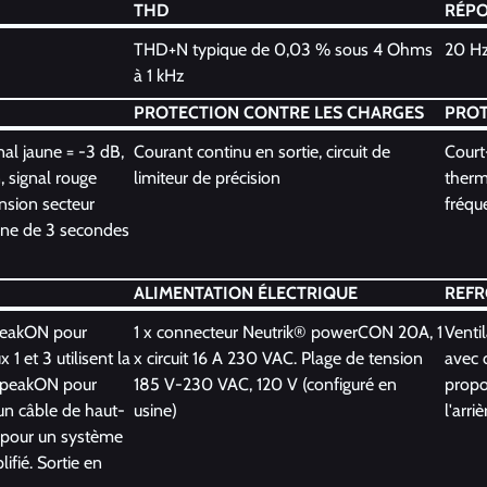
THD
RÉPO
THD+N typique de 0,03 % sous 4 Ohms
20 Hz
à 1 kHz
PROTECTION CONTRE LES CHARGES
PROT
nal jaune = -3 dB,
Courant continu en sortie, circuit de
Court-
, signal rouge
limiteur de précision
thermi
ension secteur
fréqu
ine de 3 secondes
ALIMENTATION ÉLECTRIQUE
REFR
peakON pour
1 x connecteur Neutrik® powerCON 20A, 1
Venti
1 et 3 utilisent la
x circuit 16 A 230 VAC. Plage de tension
avec 
 speakON pour
185 V-230 VAC, 120 V (configuré en
propor
'un câble de haut-
usine)
l'arri
 pour un système
ifié. Sortie en