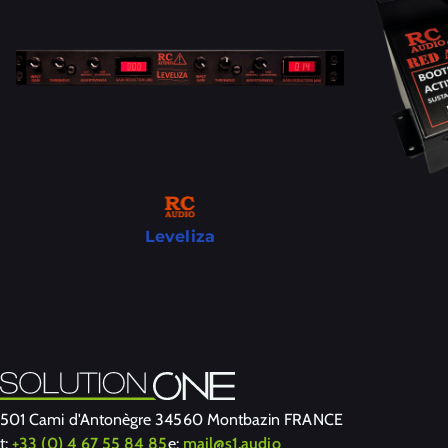
Leveliza
501 Cami d'Antonègre 34560 Montbazin FRANCE
t:
+33 (0) 4 67 55 84 85
e:
mail@s1.audio